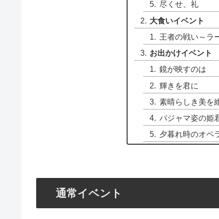
尽くせ、礼
大食いイベント
王者の戦い～ラ
お出かけイベント
鏡が映すのは
輝きを君に
素晴らしき美を
パジャマ姿の姫
夕暮れ時のオペ
通常イベント