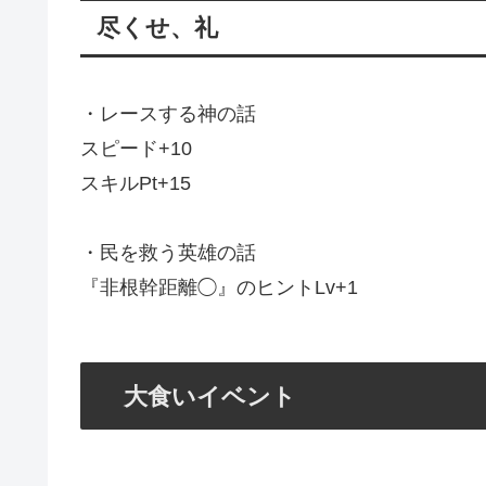
尽くせ、礼
・レースする神の話
スピード+10
スキルPt+15
・民を救う英雄の話
『非根幹距離◯』のヒントLv+1
大食いイベント