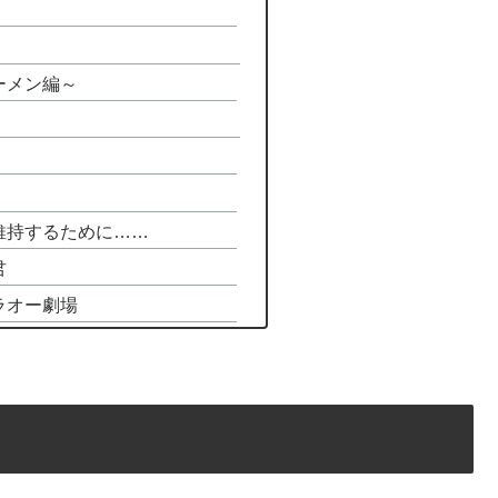
ーメン編～
維持するために……
君
ラオー劇場