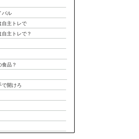
イバル
は自主トレで
は自主トレで？
の食品？
手で開けろ