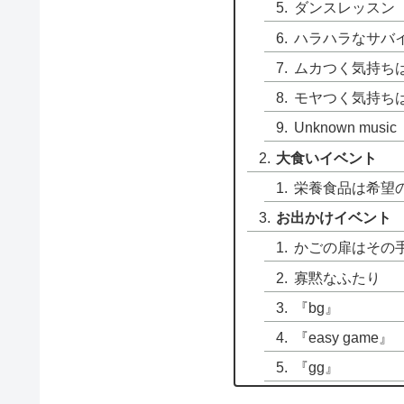
ダンスレッスン
ハラハラなサバ
ムカつく気持ち
モヤつく気持ち
Unknown music
大食いイベント
栄養食品は希望
お出かけイベント
かごの扉はその
寡黙なふたり
『bg』
『easy game』
『gg』