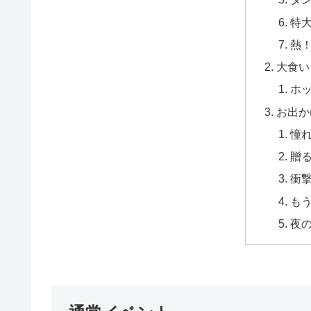
特
熱
大食い
ホ
お出か
憧
贈
衝
も
夜