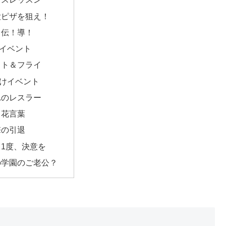
大ピザを狙え！
！伝！導！
イベント
ット＆フライ
けイベント
れのレスラー
る花言葉
撃の引退
う1度、決意を
の学園のご老公？