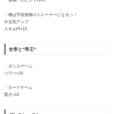
『末脚』のヒントLv+1
・俺は宇宙規模のトレーナーになるっ！
やる気アップ
スキルPt+15
女帝と”帝王”
・ダンスゲーム
パワー+10
・カードゲーム
賢さ+10